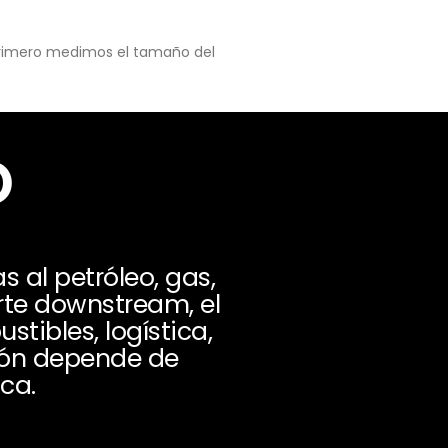
 primero medimos el tamaño del
o
s al petróleo, gas,
arte downstream, el
tibles, logística,
ción depende de
ca.