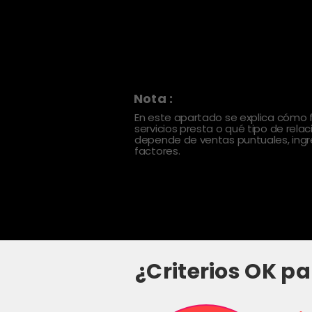
Nota :
En este apartado se explica cómo
servicios presta o qué tipo de rela
depende de ventas puntuales, ingre
factores.
¿Criterios OK pa