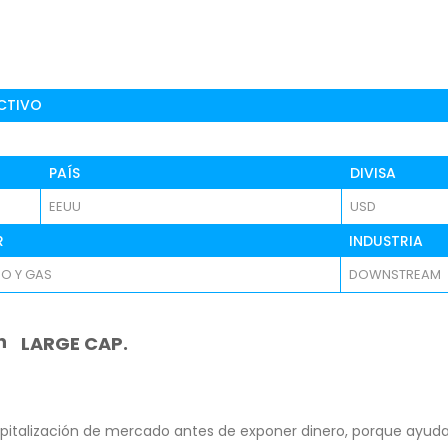
CTIVO
PAÍS
DIVISA
EEUU
USD
R
INDUSTRIA
O Y GAS
DOWNSTREAM
n
LARGE CAP.
pitalización de mercado antes de exponer dinero, porque ayuda 