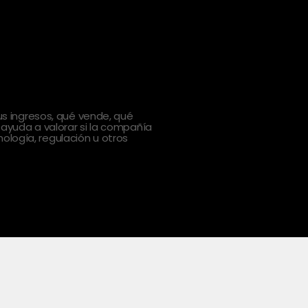
 ingresos, qué vende, qué
 ayuda a valorar si la compañía
ología, regulación u otros