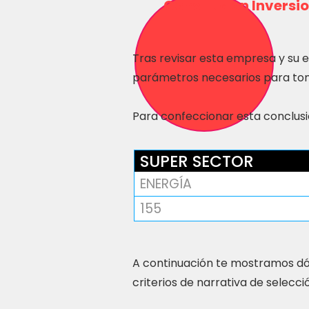
Consulta en Inversio
Tras revisar esta empresa y su 
parámetros necesarios para tom
Para confeccionar esta conclusió
SUPER SECTOR
ENERGÍA
155
A continuación te mostramos dó
criterios de narrativa de selecci