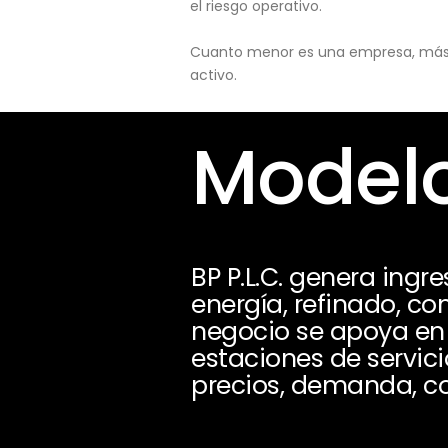
el riesgo operativo.
Cuanto menor es una empresa, más pu
activo.
Modelo
BP P.L.C. genera ingr
energía, refinado, co
negocio se apoya en 
estaciones de servic
precios, demanda, cos