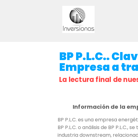
BP P.L.C.. Cla
Empresa a trav
La lectura final de nue
Información de la em
BP P.L.C. es una empresa energét
BP P.L.C. o análisis de BP P.L.C.,
industria downstream, relacionad