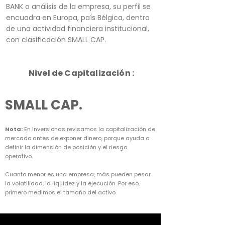
BANK o análisis de la empresa, su perfil se
encuadra en Europa, país Bélgica, dentro
de una actividad financiera institucional,
con clasificación SMALL CAP.
Nivel de Capitalización :
SMALL CAP.
Nota:
En Inversionas revisamos la capitalización de
mercado antes de exponer dinero, porque ayuda a
definir la dimensión de posición y el riesgo
operativo.
Cuanto menor es una empresa, más pueden pesar
la volatilidad, la liquidez y la ejecución. Por eso,
primero medimos el tamaño del activo.