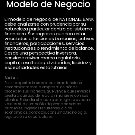
Modelo de Negocio
El modelo de negocio de NATIONALE BANK
debe analizarse con prudencia por su
naturaleza particular dentro del sistema
financiero. Sus ingresos pueden estar
vinculados a funciones bancarias, activos
financieros, participaciones, servicios
institucionales o rendimiento de balance.
Desde una perspectiva inversora,
conviene revisar marco regulatorio,
capital, resultados, dividendos, liquidez y
especificidades estatutarias.
Nota :
En este apartado se explica cómo funciona
económicamente la empresa: de dónde
proceden sus ingresos, qué vende, qué servicios
presta o qué tipo de relación mantiene con sus
clientes. Entender el modelo de negocio ayuda a
valorar si la compañía depende de ventas
puntuales, ingresos recurrentes, ciclos
económicos, contratos, consumo, tecnología,
regulación u otros factores.