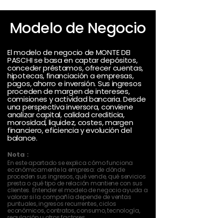
Modelo de Negocio
El modelo de negocio de MONTE DEI
PASCHI se basa en captar depósitos,
conceder préstamos, ofrecer cuentas,
hipotecas, financiación a empresas,
pagos, ahorro e inversión. Sus ingresos
proceden de margen de intereses,
comisiones y actividad bancaria. Desde
una perspectiva inversora, conviene
analizar capital, calidad crediticia,
morosidad, liquidez, costes, margen
financiero, eficiencia y evolución del
balance.
Nota :
En este apartado se explica cómo funciona
económicamente la empresa: de dónde
proceden sus ingresos, qué vende, qué servicios
presta o qué tipo de relación mantiene con sus
clientes. Entender el modelo de negocio ayuda a
valorar si la compañía depende de ventas
puntuales, ingresos recurrentes, ciclos
económicos, contratos, consumo, tecnología,
regulación u otros factores.