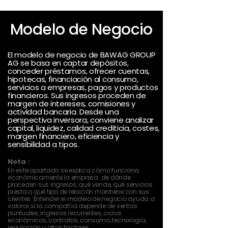
Modelo de Negocio
El modelo de negocio de BAWAG GROUP
AG se basa en captar depósitos,
conceder préstamos, ofrecer cuentas,
hipotecas, financiación al consumo,
servicios a empresas, pagos y productos
financieros. Sus ingresos proceden de
margen de intereses, comisiones y
actividad bancaria. Desde una
perspectiva inversora, conviene analizar
capital, liquidez, calidad crediticia, costes,
margen financiero, eficiencia y
sensibilidad a tipos.
Nota :
En este apartado se explica cómo funciona
económicamente la empresa: de dónde
proceden sus ingresos, qué vende, qué servicios
presta o qué tipo de relación mantiene con sus
clientes. Entender el modelo de negocio ayuda a
valorar si la compañía depende de ventas
puntuales, ingresos recurrentes, ciclos
económicos, contratos, consumo, tecnología,
regulación u otros factores.