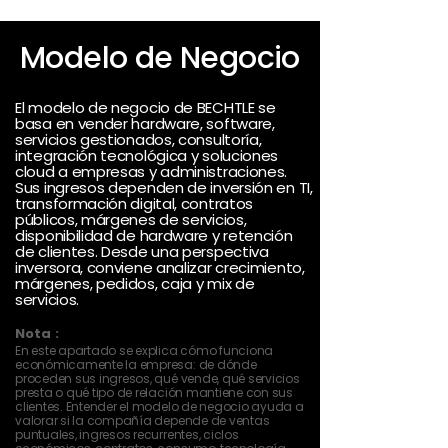
Modelo de Negocio
El modelo de negocio de BECHTLE se
basa en vender hardware, software,
servicios gestionados, consultoría,
integración tecnológica y soluciones
cloud a empresas y administraciones.
Sus ingresos dependen de inversión en TI,
transformación digital, contratos
públicos, márgenes de servicios,
disponibilidad de hardware y retención
de clientes. Desde una perspectiva
inversora, conviene analizar crecimiento,
márgenes, pedidos, caja y mix de
servicios.
Nota :
En este apartado se explica cómo funciona
económicamente la empresa: de dónde
proceden sus ingresos, qué vende, qué servicios
presta o qué tipo de relación mantiene con sus
clientes. Entender el modelo de negocio ayuda a
valorar si la compañía depende de ventas
puntuales, ingresos recurrentes, ciclos