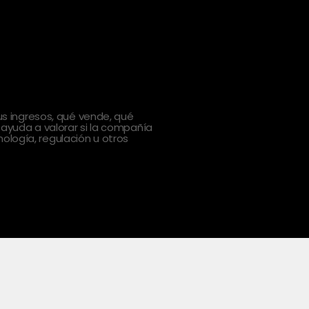
 ingresos, qué vende, qué
 ayuda a valorar si la compañía
ología, regulación u otros