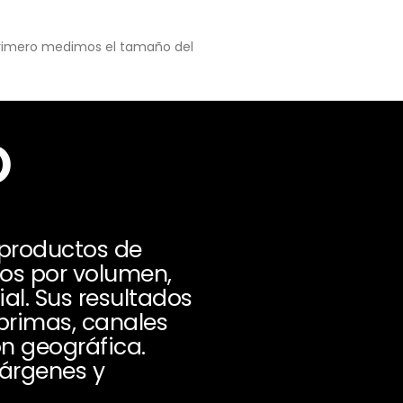
 primero medimos el tamaño del
o
 productos de
sos por volumen,
ial. Sus resultados
rimas, canales
n geográfica.
márgenes y