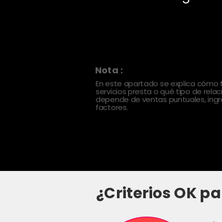
Nota :
En este apartado se explica cómo
servicios presta o qué tipo de rela
depende de ventas puntuales, ingre
factores.
¿Criterios OK pa