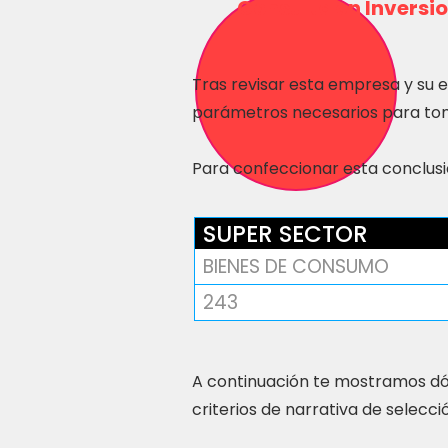
Consulta en Inversio
Tras revisar esta empresa y su 
parámetros necesarios para tom
Para confeccionar esta conclusió
SUPER SECTOR
BIENES DE CONSUMO
243
A continuación te mostramos dó
criterios de narrativa de selecci