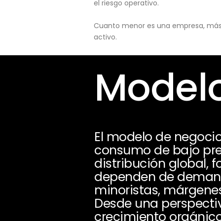
el riesgo operativo.
Cuanto menor es una empresa, más pu
activo.
Modelo
El modelo de negocio
consumo de bajo prec
distribución global, f
dependen de demanda
minoristas, márgenes
Desde una perspectiv
crecimiento orgánico