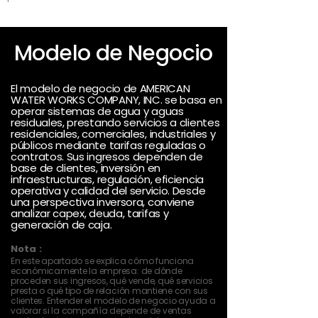
Modelo de Negocio
El modelo de negocio de AMERICAN
WATER WORKS COMPANY, INC. se basa en
operar sistemas de agua y aguas
residuales, prestando servicios a clientes
residenciales, comerciales, industriales y
públicos mediante tarifas reguladas o
contratos. Sus ingresos dependen de
base de clientes, inversión en
infraestructuras, regulación, eficiencia
operativa y calidad del servicio. Desde
una perspectiva inversora, conviene
analizar capex, deuda, tarifas y
generación de caja.
Nota :
En este apartado se explica cómo funciona
económicamente la empresa: de dónde
proceden sus ingresos, qué vende, qué servicios
presta o qué tipo de relación mantiene con sus
clientes. Entender el modelo de negocio ayuda a
valorar si la compañía depende de ventas