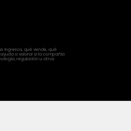
 ingresos, qué vende, qué
 ayuda a valorar si la compañía
ología, regulación u otros