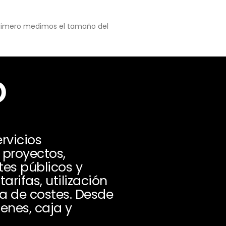
 primero medimos el tamaño del
o
rvicios
e proyectos,
tes públicos y
rifas, utilización
na de costes. Desde
enes, caja y