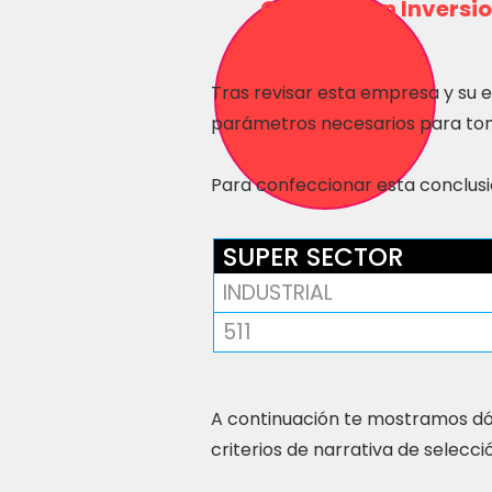
Consulta en Inversio
Tras revisar esta empresa y su 
parámetros necesarios para tom
Para confeccionar esta conclusió
SUPER SECTOR
INDUSTRIAL
511
A continuación te mostramos dó
criterios de narrativa de selecci