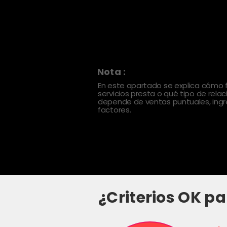
Nota :
En este apartado se explica cómo
servicios presta o qué tipo de rela
depende de ventas puntuales, ingre
factores.
¿Criterios OK pa