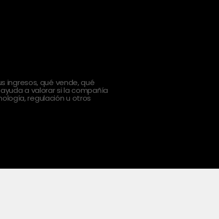
 ingresos, qué vende, qué
 ayuda a valorar si la compañía
ología, regulación u otros