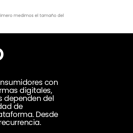
 primero medimos el tamaño del
o
consumidores con
rmas digitales,
os dependen del
idad de
lataforma. Desde
recurrencia.