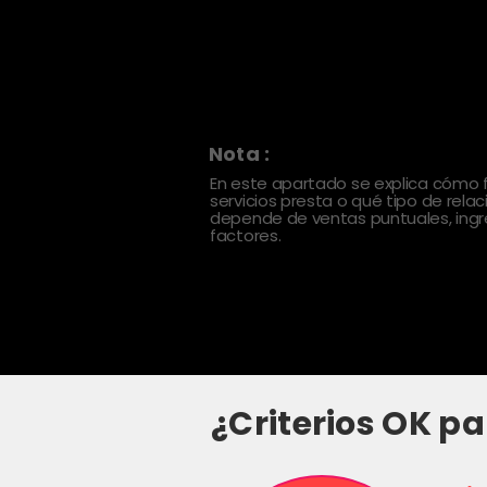
Nota :
En este apartado se explica cómo
servicios presta o qué tipo de rela
depende de ventas puntuales, ingre
factores.
¿Criterios OK pa