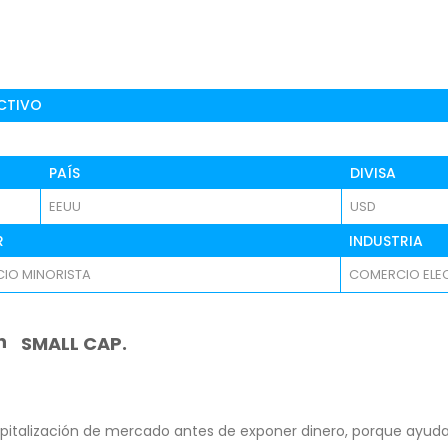
CTIVO
PAÍS
DIVISA
EEUU
USD
R
INDUSTRIA
IO MINORISTA
COMERCIO ELE
n
SMALL CAP.
pitalización de mercado antes de exponer dinero, porque ayuda 