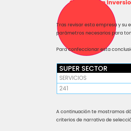
Consulta en Inversio
Tras revisar esta empresa y su 
parámetros necesarios para tom
Para confeccionar esta conclusió
SUPER SECTOR
SERVICIOS
241
A continuación te mostramos dó
criterios de narrativa de selecci