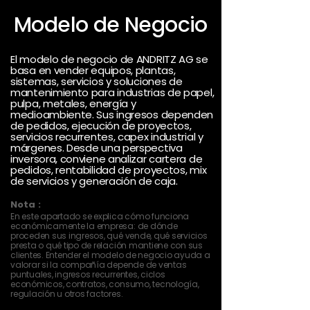
Modelo de Negocio
El modelo de negocio de ANDRITZ AG se
basa en vender equipos, plantas,
sistemas, servicios y soluciones de
mantenimiento para industrias de papel,
pulpa, metales, energía y
medioambiente. Sus ingresos dependen
de pedidos, ejecución de proyectos,
servicios recurrentes, capex industrial y
márgenes. Desde una perspectiva
inversora, conviene analizar cartera de
pedidos, rentabilidad de proyectos, mix
de servicios y generación de caja.
Nota :
En este apartado se explica cómo funciona
económicamente la empresa: de dónde
proceden sus ingresos, qué vende, qué servicios
presta o qué tipo de relación mantiene con sus
clientes. Entender el modelo de negocio ayuda a
valorar si la compañía depende de ventas
puntuales, ingresos recurrentes, ciclos
económicos, contratos, consumo, tecnología,
regulación u otros factores.