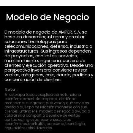
Modelo de Negocio
El modelo de negocio de AMPER, S.A. se
basa en desarrollar, integrar y prestar
soluciones tecnológicas para
telecomunicaciones, defensa, industria o
infraestructuras. Sus ingresos dependen
de proyectos, contratos, servicios,
mantenimiento, ingeniería, cartera de
clientes y ejecución operativa. Desde una
perspectiva inversora, conviene revisar
ventas, márgenes, caja, deuda, pedidos y
concentración de clientes.
Nota :
En este apartado se explica cómo funciona
económicamente la empresa: de dónde
proceden sus ingresos, qué vende, qué servicios
presta o qué tipo de relación mantiene con sus
clientes. Entender el modelo de negocio ayuda a
valorar si la compañía depende de ventas
puntuales, ingresos recurrentes, ciclos
económicos, contratos, consumo, tecnología,
regulación u otros factores.