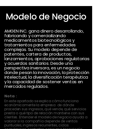
Modelo de Negocio
AMGEN INC. gana dinero desarrollando,
fabricando y comercializando
medicamentos biotecnológicos y
tratamientos para enfermedades
complejas. Su modelo depende de
patentes, cartera de productos,
lanzamientos, aprobaciones regulatorias
y acuerdos sanitarios. Desde una
perspectiva inversora, es un negocio
donde pesan la innovación, la protección
intelectual, la diversificación terapéutica
y la capacidad de sostener ventas en
mercados regulados.
Nota :
En este apartado se explica cómo funciona
económicamente la empresa: de dónde
proceden sus ingresos, qué vende, qué servicios
presta o qué tipo de relación mantiene con sus
clientes. Entender el modelo de negocio ayuda a
valorar si la compañía depende de ventas
puntuales, ingresos recurrentes, ciclos