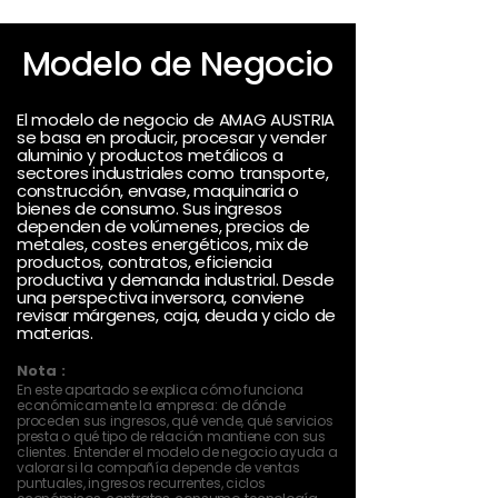
Modelo de Negocio
El modelo de negocio de AMAG AUSTRIA
se basa en producir, procesar y vender
aluminio y productos metálicos a
sectores industriales como transporte,
construcción, envase, maquinaria o
bienes de consumo. Sus ingresos
dependen de volúmenes, precios de
metales, costes energéticos, mix de
productos, contratos, eficiencia
productiva y demanda industrial. Desde
una perspectiva inversora, conviene
revisar márgenes, caja, deuda y ciclo de
materias.
Nota :
En este apartado se explica cómo funciona
económicamente la empresa: de dónde
proceden sus ingresos, qué vende, qué servicios
presta o qué tipo de relación mantiene con sus
clientes. Entender el modelo de negocio ayuda a
valorar si la compañía depende de ventas
puntuales, ingresos recurrentes, ciclos