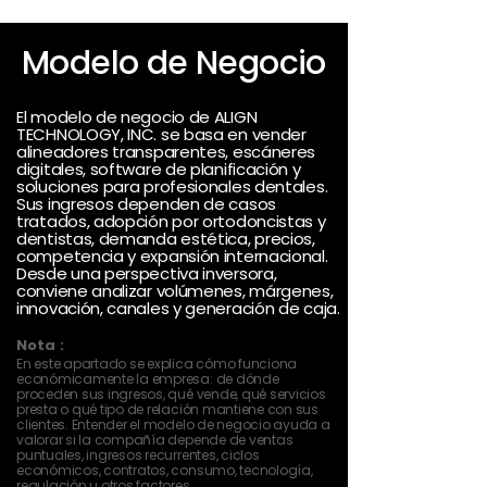
Modelo de Negocio
El modelo de negocio de ALIGN
TECHNOLOGY, INC. se basa en vender
alineadores transparentes, escáneres
digitales, software de planificación y
soluciones para profesionales dentales.
Sus ingresos dependen de casos
tratados, adopción por ortodoncistas y
dentistas, demanda estética, precios,
competencia y expansión internacional.
Desde una perspectiva inversora,
conviene analizar volúmenes, márgenes,
innovación, canales y generación de caja.
Nota :
En este apartado se explica cómo funciona
económicamente la empresa: de dónde
proceden sus ingresos, qué vende, qué servicios
presta o qué tipo de relación mantiene con sus
clientes. Entender el modelo de negocio ayuda a
valorar si la compañía depende de ventas
puntuales, ingresos recurrentes, ciclos
económicos, contratos, consumo, tecnología,
regulación u otros factores.