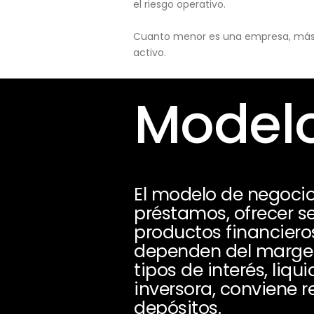
el riesgo operativo.
Cuanto menor es una empresa, más pu
activo.
Modelo
El modelo de negocio
préstamos, ofrecer se
productos financieros
dependen del margen d
tipos de interés, liq
inversora, conviene r
depósitos.