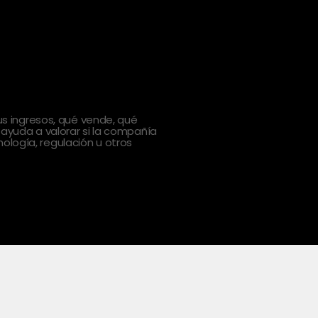
 ingresos, qué vende, qué
 ayuda a valorar si la compañía
ología, regulación u otros