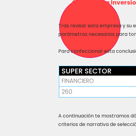
Consulta en Inversio
Tras revisar esta empresa y su 
parámetros necesarios para tom
Para confeccionar esta conclusió
SUPER SECTOR
FINANCIERO
260
A continuación te mostramos dó
criterios de narrativa de selecci