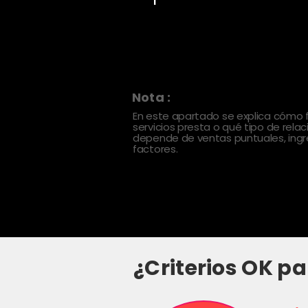
Nota :
En este apartado se explica cómo
servicios presta o qué tipo de rela
depende de ventas puntuales, ingre
factores.
¿Criterios OK pa