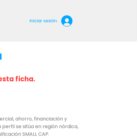
Iniciar sesión
a
esta ficha.
cial, ahorro, financiación y
perfil se sitúa en región nórdica,
sificación SMALL CAP.