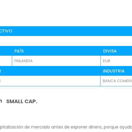
CTIVO
PAÍS
DIVISA
FINLANDIA
EUR
R
INDUSTRIA
S
BANCA COMERC
n
SMALL CAP.
pitalización de mercado antes de exponer dinero, porque ayuda 