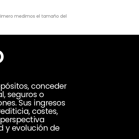
 primero medimos el tamaño del
o
pósitos, conceder
l, seguros o
ones. Sus ingresos
diticia, costes,
a perspectiva
ad y evolución de