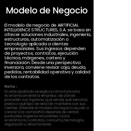
Modelo de Negocio
El modelo de negocio de AIRTIFICIAL
INTELLIGENCE STRUCTURES, S.A. se basa en
ofrecer soluciones industriales, ingeniería,
estructuras, automatización o
tecnología aplicada a clientes
empresariales. Sus ingresos dependen
de proyectos, contratos, ejecución
técnica, márgenes, cartera y
financiación. Desde una perspectiva
inversora, conviene revisar caja, deuda,
pedidos, rentabilidad operativa y calidad
de los contratos.
Nota :
En este apartado se explica cómo funciona
económicamente la empresa: de dónde
proceden sus ingresos, qué vende, qué servicios
presta o qué tipo de relación mantiene con sus
clientes. Entender el modelo de negocio ayuda a
valorar si la compañía depende de ventas
puntuales, ingresos recurrentes, ciclos
económicos, contratos, consumo, tecnología,
regulación u otros factores.