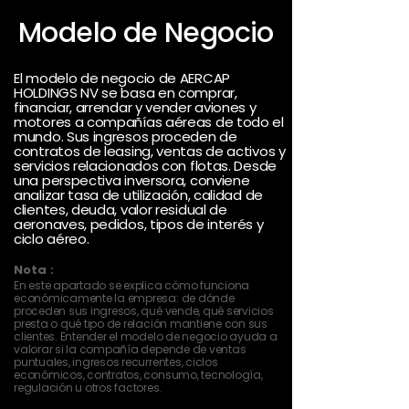
Modelo de Negocio
El modelo de negocio de AERCAP
HOLDINGS NV se basa en comprar,
financiar, arrendar y vender aviones y
motores a compañías aéreas de todo el
mundo. Sus ingresos proceden de
contratos de leasing, ventas de activos y
servicios relacionados con flotas. Desde
una perspectiva inversora, conviene
analizar tasa de utilización, calidad de
clientes, deuda, valor residual de
aeronaves, pedidos, tipos de interés y
ciclo aéreo.
Nota :
En este apartado se explica cómo funciona
económicamente la empresa: de dónde
proceden sus ingresos, qué vende, qué servicios
presta o qué tipo de relación mantiene con sus
clientes. Entender el modelo de negocio ayuda a
valorar si la compañía depende de ventas
puntuales, ingresos recurrentes, ciclos
económicos, contratos, consumo, tecnología,
regulación u otros factores.