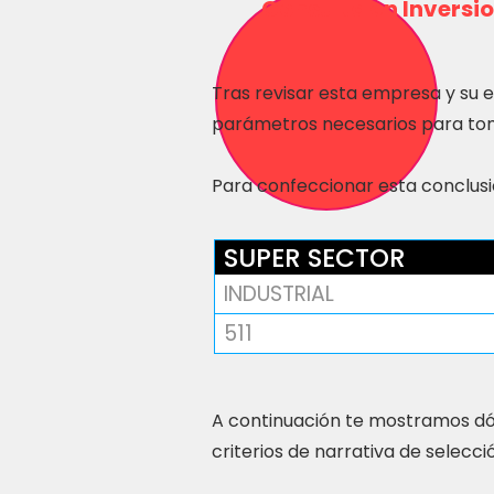
Consulta en Inversio
Tras revisar esta empresa y su 
parámetros necesarios para tom
Para confeccionar esta conclusió
SUPER SECTOR
INDUSTRIAL
511
A continuación te mostramos dó
criterios de narrativa de selecci