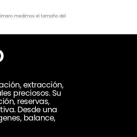
 primero medimos el tamaño del
o
ción, extracción,
es preciosos. Su
ón, reservas,
ativa. Desde una
genes, balance,