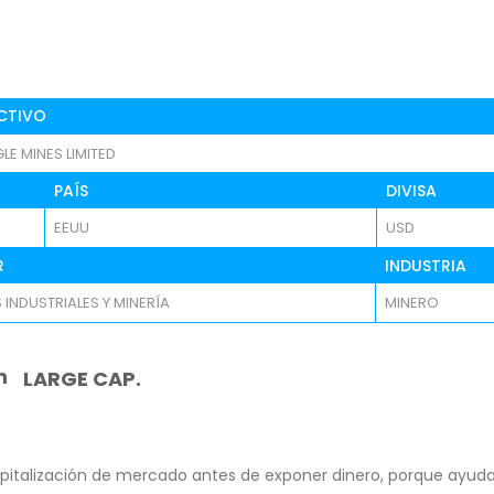
CTIVO
E MINES LIMITED
PAÍS
DIVISA
EEUU
USD
R
INDUSTRIA
 INDUSTRIALES Y MINERÍA
MINERO
n
LARGE CAP.
pitalización de mercado antes de exponer dinero, porque ayuda 