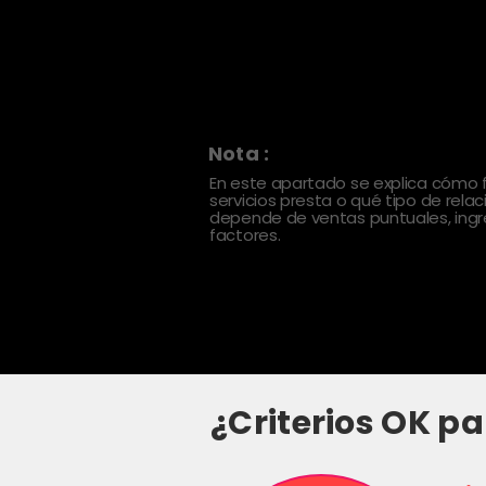
Nota :
En este apartado se explica cómo
servicios presta o qué tipo de rela
depende de ventas puntuales, ingre
factores.
¿Criterios OK pa