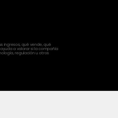
 ingresos, qué vende, qué
 ayuda a valorar si la compañía
ología, regulación u otros