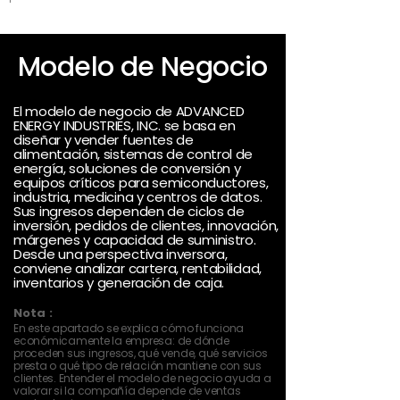
Modelo de Negocio
El modelo de negocio de ADVANCED
ENERGY INDUSTRIES, INC. se basa en
diseñar y vender fuentes de
alimentación, sistemas de control de
energía, soluciones de conversión y
equipos críticos para semiconductores,
industria, medicina y centros de datos.
Sus ingresos dependen de ciclos de
inversión, pedidos de clientes, innovación,
márgenes y capacidad de suministro.
Desde una perspectiva inversora,
conviene analizar cartera, rentabilidad,
inventarios y generación de caja.
Nota :
En este apartado se explica cómo funciona
económicamente la empresa: de dónde
proceden sus ingresos, qué vende, qué servicios
presta o qué tipo de relación mantiene con sus
clientes. Entender el modelo de negocio ayuda a
valorar si la compañía depende de ventas