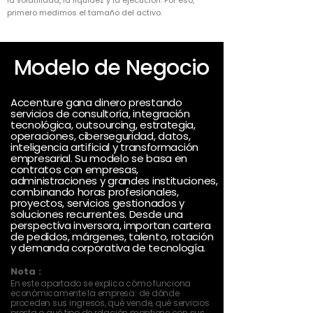
la volatilidad, la liquidez y la ejecución. Por eso,
primero medimos el tamaño del activo.
Modelo de Negocio
Accenture gana dinero prestando
servicios de consultoría, integración
tecnológica, outsourcing, estrategia,
operaciones, ciberseguridad, datos,
inteligencia artificial y transformación
empresarial. Su modelo se basa en
contratos con empresas,
administraciones y grandes instituciones,
combinando horas profesionales,
proyectos, servicios gestionados y
soluciones recurrentes. Desde una
perspectiva inversora, importan cartera
de pedidos, márgenes, talento, rotación
y demanda corporativa de tecnología.
Nota :
En este apartado se explica cómo funciona
económicamente la empresa: de dónde
proceden sus ingresos, qué vende, qué servicios
presta o qué tipo de relación mantiene con sus