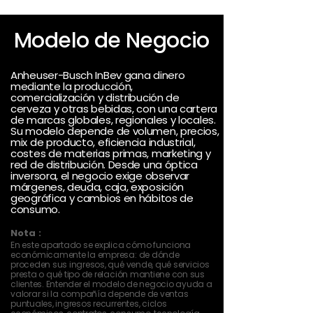
Modelo de Negocio
Anheuser-Busch InBev gana dinero
mediante la producción,
comercialización y distribución de
cerveza y otras bebidas, con una cartera
de marcas globales, regionales y locales.
Su modelo depende de volumen, precios,
mix de producto, eficiencia industrial,
costes de materias primas, marketing y
red de distribución. Desde una óptica
inversora, el negocio exige observar
márgenes, deuda, caja, exposición
geográfica y cambios en hábitos de
consumo.
Nota :
En este apartado se explica cómo funciona
económicamente la empresa: de dónde
proceden sus ingresos, qué vende, qué servicios
presta o qué tipo de relación mantiene con sus
clientes. Entender el modelo de negocio ayuda a
valorar si la compañía depende de ventas
puntuales, ingresos recurrentes, ciclos