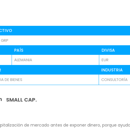
CTIVO
E GRP
PAÍS
DIVISA
ALEMANIA
EUR
R
INDUSTRIA
IA DE BIENES
CONSULTORÍA
n
SMALL CAP.
pitalización de mercado antes de exponer dinero, porque ayuda 