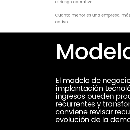
el riesgo operativo.
Cuanto menor es una empresa, más pu
activo.
Modelo
El modelo de negocio
implantación tecnoló
ingresos pueden proc
recurrentes y transfo
conviene revisar recu
evolución de la dem