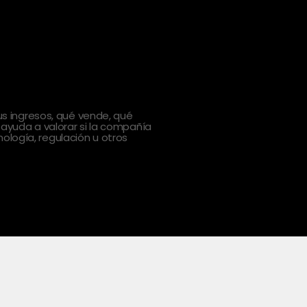
 ingresos, qué vende, qué
 ayuda a valorar si la compañía
ología, regulación u otros