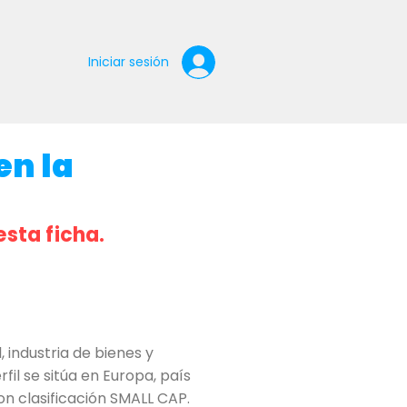
Iniciar sesión
en la
esta ficha.
 industria de bienes y
il se sitúa en Europa, país
on clasificación SMALL CAP.