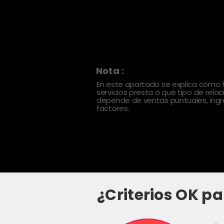
Nota :
En este apartado se explica cómo
servicios presta o qué tipo de rela
depende de ventas puntuales, ingre
factores.
¿Criterios OK pa