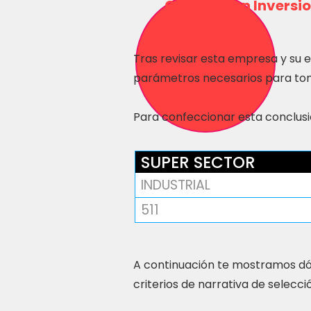
Consulta en Inversio
Tras revisar esta empresa y su 
parámetros necesarios para tom
Para confeccionar esta conclusió
SUPER SECTOR
INDUSTRIAL
511
A continuación te mostramos dó
criterios de narrativa de selecci